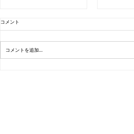
コメント
コメントを追加…
お客様の声 E様
お客様の声
EL RICO
大阪市北区中津2-4-27